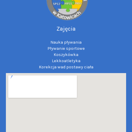
Zajęcia
Nauka pływania
Pływanie sportowe
Koszykówka
Lekkoatletyka
Korekcja wad postawy ciała