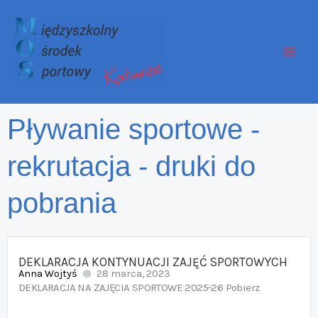
Przejdź
do
treści
Pływanie sportowe -
rekrutacja - druki do
pobrania
DEKLARACJA KONTYNUACJI ZAJĘĆ SPORTOWYCH
Anna Wojtyś
28 marca, 2023
DEKLARACJA NA ZAJĘCIA SPORTOWE 2025-26 Pobierz
W