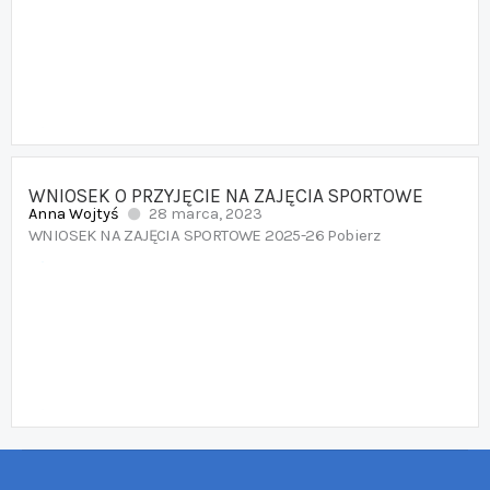
i
ę
c
e
j
WNIOSEK O PRZYJĘCIE NA ZAJĘCIA SPORTOWE
Anna Wojtyś
28 marca, 2023
WNIOSEK NA ZAJĘCIA SPORTOWE 2025-26 Pobierz
W
i
ę
c
e
j