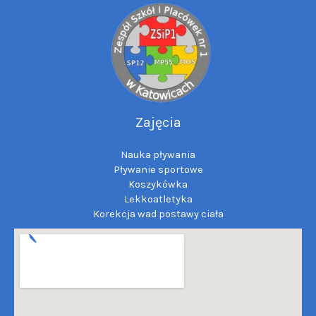
Zajęcia
Nauka pływania
Pływanie sportowe
Koszykówka
Lekkoatletyka
Korekcja wad postawy ciała