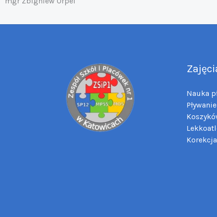
mgr Zbigniew Orpel
Zajęci
Nauka p
Pływanie
Koszykó
Lekkoatl
Korekcja