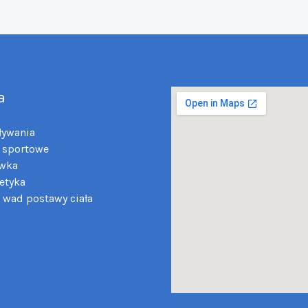
a
ływania
 sportowe
wka
etyka
 wad postawy ciała