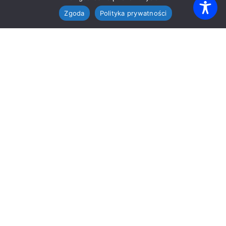
Zgoda
Polityka prywatności
O SZKOLE
Szkoła Podstawowa nr 12
im. Ignacego Paderewskiego
Zespół Szkół i Placówek nr 1 w Katowicach
ul. Paderewskiego 46, 40-282 Katowice
32 255 50 36
sekretariat@zsip1katowice.edu.pl
eDoręczenia: AE:PL-66314-21926-VITGJ-30
BIP
NAWIGACJA
Strona główna