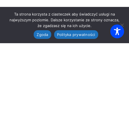
Ta strona korzysta z ciasteczek aby świadczyć usługi na
najwyższym poziomie. Dalsze korzystanie ze strony oznacza,
że zgadzasz się na ich użycie.
Zgoda
Polityka prywatności
O SZKOLE
Szkoła Podstawowa nr 12
im. Ignacego Paderewskiego
Zespół Szkół i Placówek nr 1 w Katowicach
ul. Paderewskiego 46, 40-282 Katowice
32 255 50 36
sekretariat@zsip1katowice.edu.pl
eDoręczenia: AE:PL-66314-21926-VITGJ-30
BIP