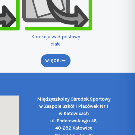
Korekcja wad postawy
ciała
WIĘCEJ
Międzyszkolny Ośrodek Sportowy
w Zespole Szkół i Placówek Nr 1
w Katowicach
ul. Paderewskiego 46,
40-282 Katowice