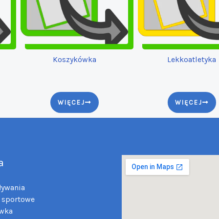
Koszykówka
Lekkoatletyka
WIĘCEJ
WIĘCEJ
a
ływania
 sportowe
wka