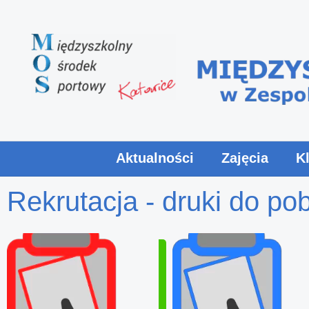
Przejdź
do
treści
Aktualności
Zajęcia
K
Rekrutacja - druki do po