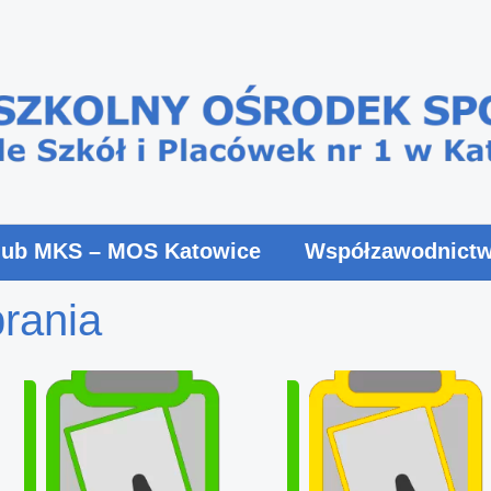
lub MKS – MOS Katowice
Współzawodnictw
brania