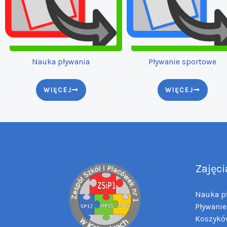
Nauka pływania
Pływanie sportowe
WIĘCEJ
WIĘCEJ
Zajęci
Nauka p
Pływanie
Koszykó