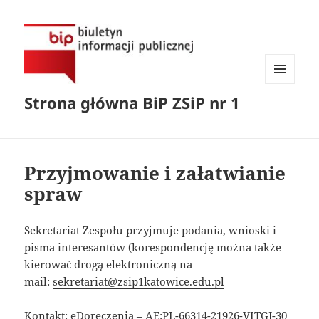
MENU
Strona główna BiP ZSiP nr 1
I
WIDGETY
Przyjmowanie i załatwianie
spraw
Sekretariat Zespołu przyjmuje podania, wnioski i
pisma interesantów (korespondencję można także
kierować drogą elektroniczną na
mail:
sekretariat@zsip1katowice.edu.pl
Kontakt: eDoręczenia – AE:PL-66314-21926-VITGJ-30