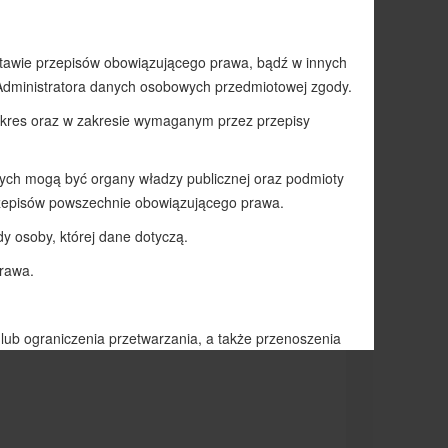
m wymagane jest złożenie nowej Karty Zgłoszenia
 internetowej szkoły (w zakładce „Świetlica”) oraz