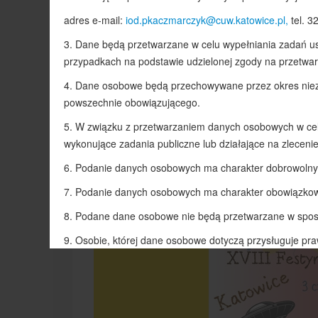
CHILDREN:
1
Zapisy do świetlicy szkolnej klas I-III odbędą
dziecka do świetlicy szkolnej. Wypełnione karty p
u wychowawców świetlicy.
HELIX_TAGS:
2022/2023