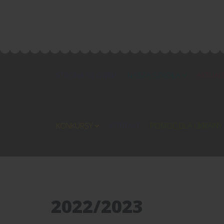
STRONA GŁÓWNA
NASZA SZKOŁA
AKTUAL
KONKURSY
KONTAKT
POMOC DLA UKRAINY
2022/2023