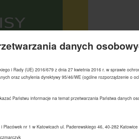
ony: 597
o Świetlicy Szkolnej