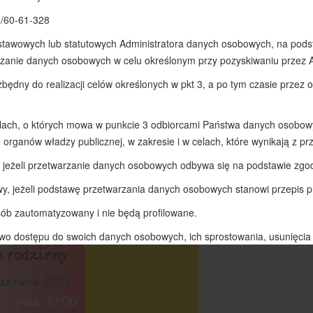
 się w terminie od 28.08.2023 do 6.09.2023. W każdym roku szkolny
rosimy dostarczyć do świetlicy szkolnej. Druki można pobrać ze strony