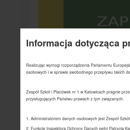
Aktualności
06 czerwiec 2023
Odsł
Szanowni Rodzice! Zapisy d