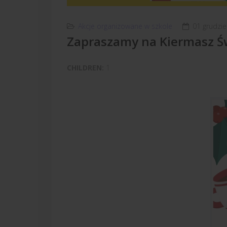
Akcje organizowane w szkole
01 grudzi
Zapraszamy na Kiermasz Św
CHILDREN:
1