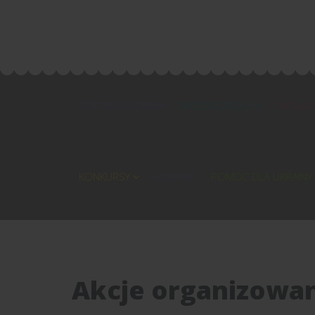
STRONA GŁÓWNA
NASZA SZKOŁA
AKTUAL
KONKURSY
KONTAKT
POMOC DLA UKRAINY
Akcje organizowan