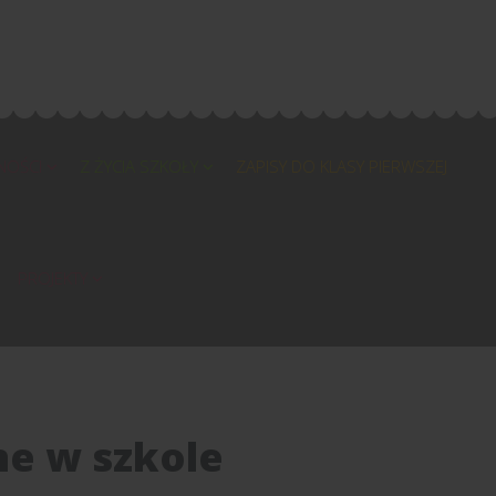
NOŚCI
Z ŻYCIA SZKOŁY
ZAPISY DO KLASY PIERWSZEJ
PROJEKTY
e w szkole