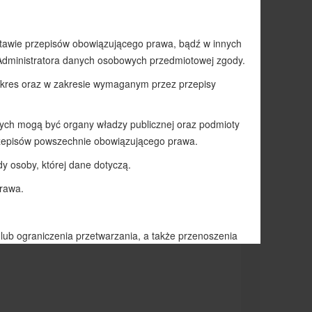
więtym Mikołajem”. Udało się zebrać i spakować
uczniom za zaangażowanie, wsparcie i pomoc w