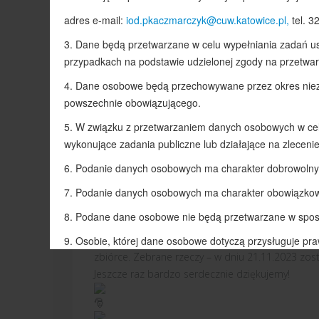
Akcje organizowane w szkole
01 grudzi
Podsumowanie akcji "… i T
CHILDREN:
1
W listopadzie z inicjatywy rodziców, nasza szkoł
dużą ilość potrzebnych artykułów dla Domu Dzi
zbiórce. Zebrane rzeczy – w dniu 21.11.2023 zos
Jeszcze raz bardzo serdecznie dziękujemy!