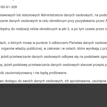
eń 2023
Odsłony: 665
Y możesz zostać Świętym Mikołajem”
a aktywnie przystąpiła do akcji charytatywnej ”… i TY możesz zostać Ś
ecka w Bytomiu. Dziękujemy wszystkim rodzicom, nauczycielom oraz 
tały przekazane organizatorom zbiórki świątecznej.