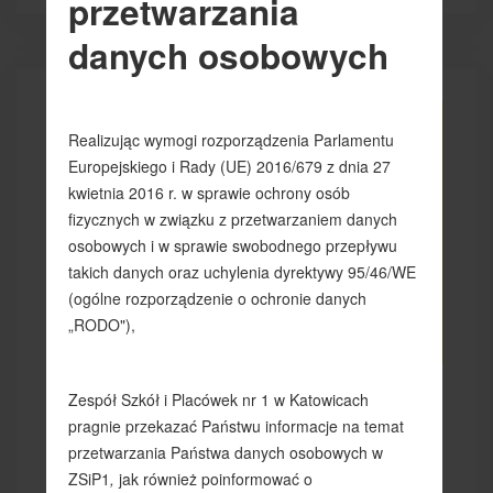
Regulaminy konkursów
20 wrzesień 2020
Odsłony: 1346
Zapraszamy do udziału w
konkursie z języka