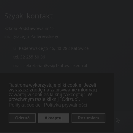
Szybki kontakt
Szkoła Podstawowa nr 12
im. Ignacego Paderewskiego
ul. Paderewskiego 46, 40-282 Katowice
tel. 32 255 50 36
mail: sekretariat@zsip1katowice.edu.pl
Ta strona wykorzystuje pliki cookie. Jeżeli
wyrażasz zgodę na zapisywanie informacji
zawartej w cookies kliknij "Akceptuj". W
przeciwnym razie kliknij "Odrzuć".
Polityka cookie
Polityka prywatności
Odrzuć
Akceptuj
Rozumiem
© 2017 Your Company. All Rights Reserved. Designed By
WarpTheme