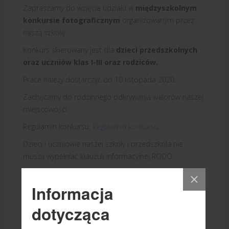
Zapraszamy do wzięcia udziału w
międzyszkolnym
konkursie fotograficznym
organizowanym przez
naszą szkołę.
Konkurs skierowany jest dla
dzieci przedszkolnych
oraz uczniów klas I-III oraz rodziców.
Prace należy dostarczyć do 10 listopada 2020.
Zachęcamy do rodzinnego odkrywania walorów naszej
miejscowości.
Regulamin konkursu:
Regulamin konkursu
Dzieci i uczniowie naszej szkoły i przedszkola nie
muszą wypełniać klauzuli informacyjnej RODO.
Klauzula RODO:
Ochrona danych osobowych - RODO
HELIX_TAGS:
2020/2021