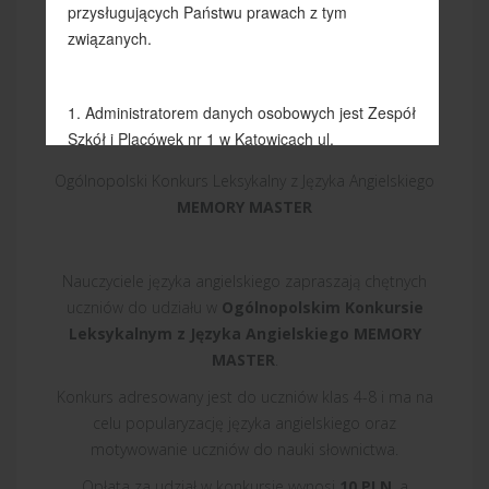
Angielskiego MEMORY
MASTER
CHILDREN:
1
Ogólnopolski Konkurs Leksykalny z Języka Angielskiego
MEMORY MASTER
Nauczyciele języka angielskiego zapraszają chętnych
uczniów do udziału w
Ogólnopolskim Konkursie
Leksykalnym z Języka Angielskiego MEMORY
MASTER
.
Konkurs adresowany jest do uczniów klas 4-8 i ma na
celu popularyzację języka angielskiego oraz
motywowanie uczniów do nauki słownictwa.
Opłata za udział w konkursie wynosi
10 PLN
, a