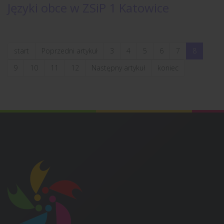
Języki obce w ZSiP 1 Katowice
start
Poprzedni artykuł
3
4
5
6
7
8
9
10
11
12
Następny artykuł
koniec